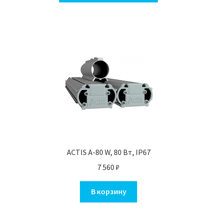
имеет
несколько
вариаций.
Опции
можно
выбрать
на
странице
товара.
ACTIS A-80 W, 80 Вт, IP67
7 560
₽
В корзину