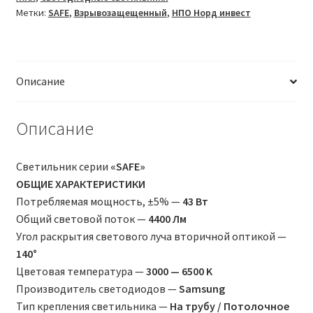
43
Метки:
SAFE
,
Взрывозащещенный
,
НПО Норд инвест
SAFE
A
(Sam)
43
Описание
Вт,
IP66
Описание
Светильник серии
«SAFE»
ОБЩИЕ ХАРАКТЕРИСТИКИ
Потребляемая мощность, ±5% —
43 Вт
Общий световой поток —
4400 Лм
Угол раскрытия светового луча вторичной оптикой —
140°
Цветовая температура —
3000 — 6500 K
Производитель светодиодов —
Samsung
Тип крепления светильника —
На трубу / Потолочное