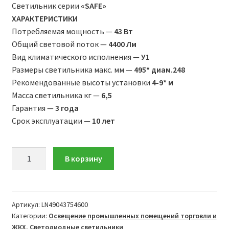
Светильник серии
«SAFE»
ХАРАКТЕРИСТИКИ
Потребляемая мощность —
43 Вт
Общий световой поток —
4400 Лм
Вид климатического исполнения —
У1
Размеры светильника макс. мм —
495* диам.248
Рекомендованные высоты установки
4-9* м
Масса светильника кг —
6,5
Гарантия —
3 года
Срок эксплуатации —
10 лет
Количество
В корзину
товара
ВЗРЫВОЗАЩИЩЕННЫЙ
СВЕТИЛЬНИК
Prom
Артикул:
LN49043754600
Категории:
Освещение промышленных помещений торговли и
Ex
ЖКХ
,
Светодиодные светильники