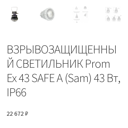
Корзина
Личный кабинет
Новости
ВЗРЫВОЗАЩИЩЕННЫ
О компании
Й СВЕТИЛЬНИК Prom
Обратная связь
Ex 43 SAFE A (Sam) 43 Вт,
Оформление заказа
IP66
Правила и условия
Условия доставки
22 672
₽