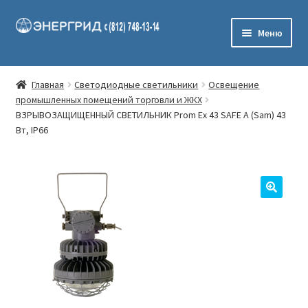
Перейти
Перейти
Меню
к
к
навигации
содержимому
Главная
Главная
Светодиодные светильники
Освещение
промышленных помещений торговли и ЖКХ
Задать вопрос
ВЗРЫВОЗАЩИЩЕННЫЙ СВЕТИЛЬНИК Prom Ex 43 SAFE A (Sam) 43
Вт, IP66
Каталог товаров
Изделия для прокладки кабеля
Щитовое оборудование
Электроустановочные изделия
Контакты