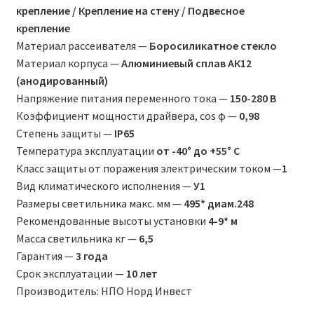
крепление / Крепление на стену / Подвесное
крепление
Материал рассеивателя —
Боросиликатное стекло
Материал корпуса —
Алюминиевый сплав АК12
(анодированный)
Напряжение питания переменного тока —
150-280 В
Коэффициент мощности драйвера, соs φ —
0,98
Степень защиты —
IP65
Температура эксплуатации
от -40° до +55° С
Класс защиты от поражения электрическим током —
1
Вид климатического исполнения —
У1
Размеры светильника макс. мм —
495* диам.248
Рекомендованные высоты установки
4-9* м
Масса светильника кг —
6,5
Гарантия —
3 года
Срок эксплуатации —
10 лет
Производитель: НПО Норд Инвест