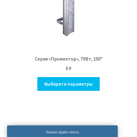
выбрать
на
странице
товара.
Серия «Прожектор», 79Вт, 100°
0
₽
Этот
Выберите параметры
товар
имеет
несколько
вариаций.
Опции
можно
Запрос прайс-листа
выбрать