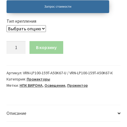
Запрос стоимости
Тип крепления
Количество
В корзину
товара
Серия
«Прожектор»
159Вт,
Артикул:
VRN-LP100-159T-A50K67-U / VRN-LP100-159T-A50K67-К
Категория:
Прожекторы
100°
Метки:
НПК ВИРОНА
,
Освещение
,
Прожектор
Описание