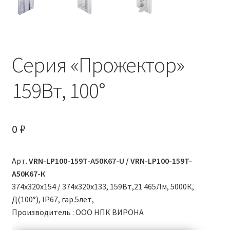
Корзина
Личный кабинет
Серия «Прожектор»
Новости
159Вт, 100°
О компании
Обратная связь
0
₽
Оформление заказа
Арт.
VRN-LP100-159T-A50K67-U / VRN-LP100-159T-
Правила и условия
A50K67-К
374x320x154 / 374х320х133, 159Вт,21 465Лм, 5000К,
Д(100°), IP67, гар.5лет,
Условия доставки
Производитель : ООО НПК ВИРОНА