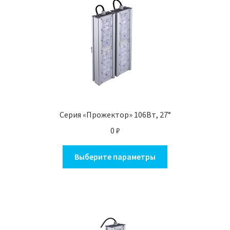
Опции
можно
выбрать
на
странице
товара.
Серия «Прожектор» 106Вт, 27°
0
₽
Этот
Выберите параметры
товар
имеет
несколько
вариаций.
Опции
можно